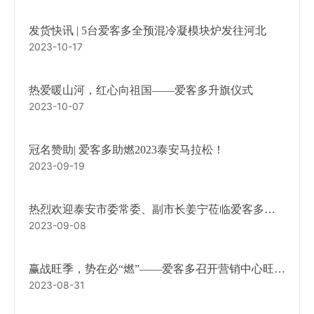
发货快讯 | 5台爱客多全预混冷凝模块炉发往河北
2023-10-17
热爱暖山河，红心向祖国——爱客多升旗仪式
2023-10-07
冠名赞助| 爱客多助燃2023泰安马拉松！
2023-09-19
热烈欢迎泰安市委常委、副市长姜宁莅临爱客多调
2023-09-08
研指导
赢战旺季，势在必“燃”——爱客多召开营销中心旺季
2023-08-31
动员会！